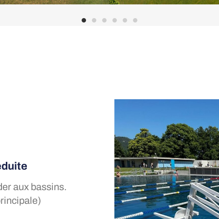
éduite
der aux bassins.
rincipale)